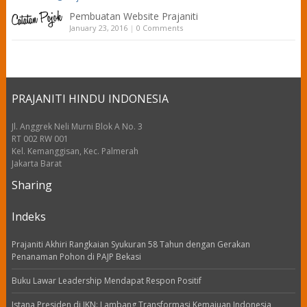
Pembuatan Website Prajaniti
January 23, 2016
|
0 Comments
PRAJANITI HINDU INDONESIA
Jl. Anggrek Neli Murni Blok A No. 3
RT 002 RW 001
Kel. Kemanggisan, Kec. Palmerah
Jakarta Barat
Sharing
Indeks
Prajaniti Akhiri Rangkaian Syukuran 58 Tahun dengan Gerakan
Penanaman Pohon di PAJP Bekasi
Buku Lawar Leadership Mendapat Respon Positif
Istana Presiden di IKN: Lambang Transformasi Kemajuan Indonesia