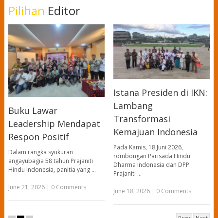
Pilihan
Editor
Istana Presiden di IKN:
Lambang
Buku Lawar
Transformasi
Leadership Mendapat
Kemajuan Indonesia
Respon Positif
Pada Kamis, 18 Juni 2026,
Dalam rangka syukuran
rombongan Parisada Hindu
angayubagia 58 tahun Prajaniti
Dharma Indonesia dan DPP
Hindu Indonesia, panitia yang …
Prajaniti …
June 21, 2026
|
0 Comments
June 18, 2026
|
0 Comments
Prev
Next