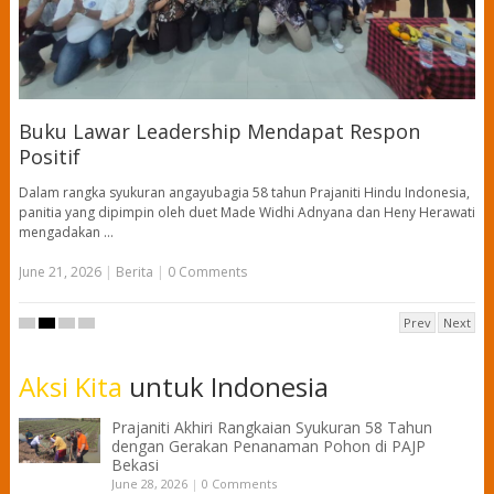
I
K
Pa
da
Buku Lawar Leadership Mendapat Respon
Ko
n
Positif
Ju
Dalam rangka syukuran angayubagia 58 tahun Prajaniti Hindu Indonesia,
panitia yang dipimpin oleh duet Made Widhi Adnyana dan Heny Herawati
mengadakan …
June 21, 2026
|
Berita
|
0 Comments
Prev
Next
Aksi Kita
untuk Indonesia
Prajaniti Akhiri Rangkaian Syukuran 58 Tahun
dengan Gerakan Penanaman Pohon di PAJP
Bekasi
June 28, 2026
|
0 Comments